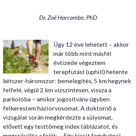
Dr. Zoë Harcombe, PhD
Úgy 12 éve lehetett – akkor
már több mint másfél
évtizede végeztem
terepfutást (uphill) hetente
kétszer-háromszor: bemelegítés, 5 km hegynek
felfelé, végül 2 km vízszintesen, vissza a
parkolóba – amikor jogosítvány ügyben
felkerestem háziorvosomat. A doktornő a
vizsgálat során megkérdezte a súlyomat,
elővett egy testtömeg index táblázatot, és
megcsóválta a fejét: – Egy kicsit fogyhatna!