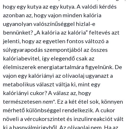
hogy egy kutya az egy kutya. A valódi kérdés
azonban az, hogy vajon minden kalória
ugyanolyan valószínűséggel hizlal-e
bennünket? „A kalória az kalória” feltevés azt
jelenti, hogy az egyetlen fontos változó a
súlygyarapodás szempontjából az összes
kalóriabevitel, így elegendő csak az
élelmiszerek energiatartalmára figyelnünk. De
vajon egy kalóriányi az olívaolaj ugyanazt a
metabolikus választ váltja ki, mint egy
kalóriányi cukor? A válasz az, hogy
természetesen
nem
*. Ez a két étel sok, könnyen
mérhető különbséggel rendelkezik. A cukor
növeli a vércukorszintet és inzulinreakciót vált
ki a hasnyálmirigyből. Az olívaolaj nem. Ha az