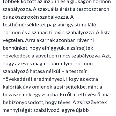
többek között az inzulin és a glükagon hormon
szabályozza. A szexuális érést a tesztoszteron
és az ösztrogén szabályozza. A
testhőmérsékletet pajzsmirigy stimuláló
hormon és a szabad tiroxin szabályozza. A lista
végtelen. Arra akarnak azonban rávenni
bennünket, hogy elhiggyük, a zsírsejtek
növekedése alapvetően nincs szabályozva. Azt,
hogy az evés maga – bármilyen hormon
szabályozó hatása nélkül – a testzsír
növekedését eredményezi. Hogy az extra
kalóriák úgy ömlenek a zsírsejtekbe, mint a
búzaszemek egy zsákba. Erről a feltevésről már
bebizonyosodott, hogy téves. A zsírszövetek
mennyiségét szabályozó, egyre újabb