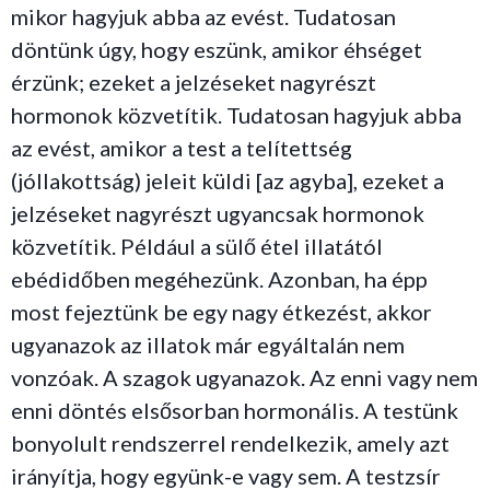
mikor hagyjuk abba az evést. Tudatosan
döntünk úgy, hogy eszünk, amikor éhséget
érzünk; ezeket a jelzéseket nagyrészt
hormonok közvetítik. Tudatosan hagyjuk abba
az evést, amikor a test a telítettség
(jóllakottság) jeleit küldi [az agyba], ezeket a
jelzéseket nagyrészt ugyancsak hormonok
közvetítik. Például a sülő étel illatától
ebédidőben megéhezünk. Azonban, ha épp
most fejeztünk be egy nagy étkezést, akkor
ugyanazok az illatok már egyáltalán nem
vonzóak. A szagok ugyanazok. Az enni vagy nem
enni döntés elsősorban hormonális. A testünk
bonyolult rendszerrel rendelkezik, amely azt
irányítja, hogy együnk-e vagy sem. A testzsír