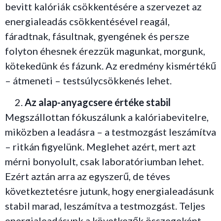
bevitt kalóriák csökkentésére a szervezet az
energialeadás csökkentésével reagál,
fáradtnak, fásultnak, gyengének és persze
folyton éhesnek érezzük magunkat, morgunk,
kötekedünk és fázunk. Az eredmény kismértékű
– átmeneti – testsúlycsökkenés lehet.
Az alap-anyagcsere értéke stabil
Megszállottan fókuszálunk a kalóriabevitelre,
miközben a leadásra – a testmozgást leszámítva
– ritkán figyelünk. Meglehet azért, mert azt
mérni bonyolult, csak laboratóriumban lehet.
Ezért aztán arra az egyszerű, de téves
következtetésre jutunk, hogy energialeadásunk
stabil marad, leszámítva a testmozgást. Teljes
energialeadásunk a következők összegeként