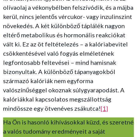
olívaolaj a vékonybélben felszívódik, és a májba
kerül, nincs jelentős vércukor- vagy inzulinszint
növekedés. A két különböző táplálék nagyon
eltérő metabolikus és hormonális reakciókat
vált ki. Ez az öt feltételezés – a kalóriabevitel
csökkentésével való fogyás elméletének
legfontosabb feltevései – mind hamisnak
bizonyultak. A különböző tápanyagokból
származó kalóriák nem egyforma
valószínűséggel okoznak súlygyarapodást. A
kalóriákkal kapcsolatos megszállottság
mindössze egy ötvenéves zsákutca!
[1]
Ha Ön is hasonló kihívásokkal küzd, és szeretné
a valós tudomány eredményeit a saját