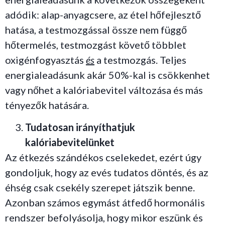
adódik: alap-anyagcsere, az étel hőfejlesztő
hatása, a testmozgással össze nem függő
hőtermelés, testmozgást követő többlet
oxigénfogyasztás
és
a testmozgás. Teljes
energialeadásunk akár 50%-kal is csökkenhet
vagy nőhet a kalóriabevitel változása és más
tényezők hatására.
Tudatosan irányíthatjuk
kalóriabevitelünket
Az étkezés szándékos cselekedet, ezért úgy
gondoljuk, hogy az evés tudatos döntés, és az
éhség csak csekély szerepet játszik benne.
Azonban számos egymást átfedő hormonális
rendszer befolyásolja, hogy mikor eszünk és