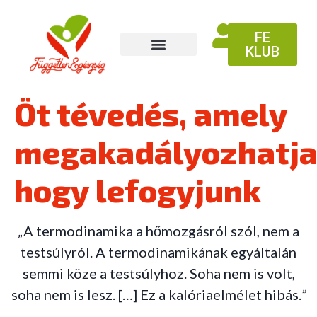
FE
KLUB
Öt tévedés, amely
megakadályozhatja
hogy lefogyjunk
„
A termodinamika a hőmozgásról szól, nem a
testsúlyról. A termodinamikának egyáltalán
semmi köze a testsúlyhoz. Soha nem is volt,
soha nem is lesz. […] Ez a kalóriaelmélet hibás.
”