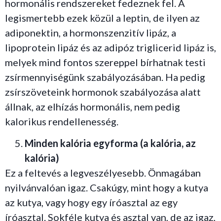
hormonális rendszereket fedeznek fel. A
legismertebb ezek közül a leptin, de ilyen az
adiponektin, a hormonszenzitív lipáz, a
lipoprotein lipáz és az adipóz triglicerid lipáz is,
melyek mind fontos szereppel bírhatnak testi
zsírmennyiségünk szabályozásában. Ha pedig
zsírszöveteink hormonok szabályozása alatt
állnak, az elhízás hormonális, nem pedig
kalorikus rendellenesség.
Minden kalória egyforma (a kalória, az
kalória)
Ez a feltevés a legveszélyesebb. Önmagában
nyilvánvalóan igaz. Csakúgy, mint hogy a kutya
az kutya, vagy hogy egy íróasztal az egy
íróasztal. Sokféle kutya és asztal van, de az igaz,