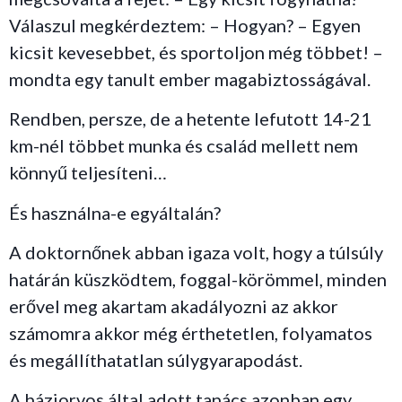
Válaszul megkérdeztem: – Hogyan? – Egyen
kicsit kevesebbet, és sportoljon még többet! –
mondta egy tanult ember magabiztosságával.
Rendben, persze, de a hetente lefutott 14-21
km-nél többet munka és család mellett nem
könnyű teljesíteni…
És használna-e egyáltalán?
A doktornőnek abban igaza volt, hogy a túlsúly
határán küszködtem, foggal-körömmel, minden
erővel meg akartam akadályozni az akkor
számomra akkor még érthetetlen, folyamatos
és megállíthatatlan súlygyarapodást.
A háziorvos által adott tanács azonban egy