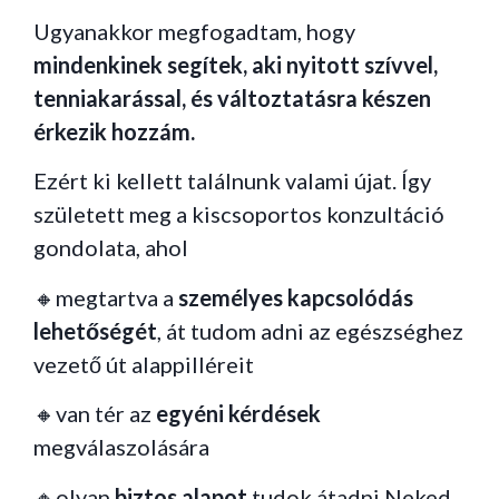
Ugyanakkor megfogadtam, hogy
mindenkinek segítek, aki nyitott szívvel,
tenniakarással, és változtatásra készen
érkezik hozzám.
Ezért ki kellett találnunk valami újat. Így
született meg a kiscsoportos konzultáció
gondolata, ahol
🔸megtartva a
személyes kapcsolódás
lehetőségét
, át tudom adni az egészséghez
vezető út alappilléreit
🔸van tér az
egyéni kérdések
megválaszolására
🔸olyan
biztos alapot
tudok átadni Neked,