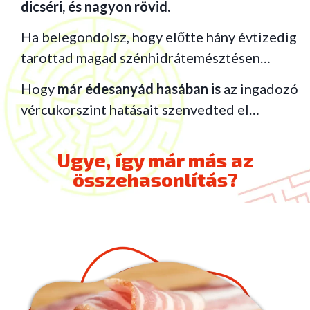
dicséri, és nagyon rövid.
Ha belegondolsz, hogy előtte hány évtizedig
tarottad magad szénhidrátemésztésen…
Hogy
már édesanyád hasában is
az ingadozó
vércukorszint hatásait szenvedted el…
Ugye, így már más az
összehasonlítás?