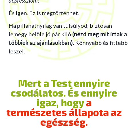
depresszióm?”
És igen. Ez is megtörténhet.
Ha pillanatnyilag van túlsúlyod, biztosan
lemegy belőle jó pár kiló
(nézd meg mit írtak a
többiek az ajánlásokban).
Könnyebb és fittebb
leszel.
Mert a Test ennyire
csodálatos. És ennyire
igaz, hogy
a
természetes állapota az
egészség.