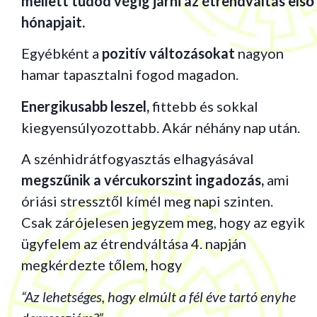
mellett tudod végig járni az étrendváltás első
hónapjait.
Egyébként a
pozitív változásokat
nagyon
hamar tapasztalni fogod magadon.
Energikusabb leszel,
fittebb és sokkal
kiegyensúlyozottabb. Akár néhány nap után.
A szénhidrátfogyasztás elhagyásával
megszűnik a vércukorszint ingadozás,
ami
óriási stressztől kímél meg napi szinten.
Csak zárójelesen jegyzem meg, hogy az egyik
ügyfelem az étrendváltása 4. napján
megkérdezte tőlem, hogy
“Az lehetséges, hogy elmúlt a fél éve tartó enyhe