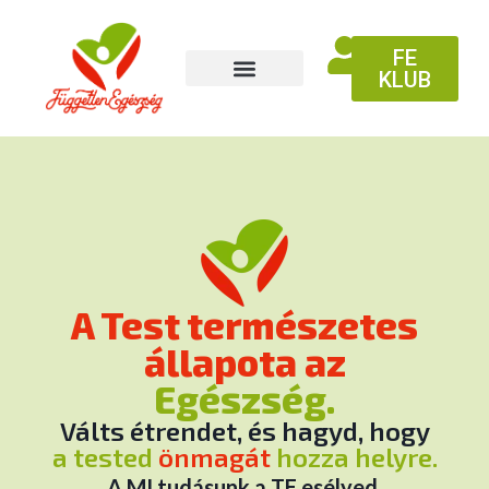
FE
KLUB
A Test természetes
állapota az
Egészség.
Válts étrendet, és hagyd, hogy
a tested
önmagát
hozza helyre.
A MI tudásunk a TE esélyed.