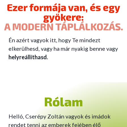
Ezer formája van, és egy
gyökere:
A MODERN TÁPLÁLKOZÁS.
Én azért vagyok itt, hogy Te mindezt
elkerülhesd, vagy ha már nyakig benne vagy
helyreállíthasd.
Rólam
Helló, Cserépy Zoltán vagyok és imádok
rendet tenni az emberek fejében élő