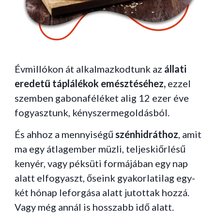
Évmillókon át alkalmazkodtunk az
állati
eredetű táplálékok
emésztéséhez,
ezzel
szemben gabonaféléket alig 12 ezer éve
fogyasztunk, kényszermegoldásból.
És ahhoz a mennyiségű
szénhidráthoz
, amit
ma egy átlagember müzli, teljeskiőrlésű
kenyér, vagy péksüti formájában egy nap
alatt elfogyaszt, őseink gyakorlatilag egy-
két hónap leforgása alatt jutottak hozzá.
Vagy még annál is hosszabb idő alatt.