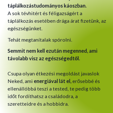
táplálkozástudományos káoszban.
A sok tévhitért és féligazságért a
táplálkozás esetében drága árat fizetünk, az
egészségünket.
Tehát megtanítalak spórolni.
Semmit nem kell ezután megenned, ami
távolabb visz az egészségedtől.
Csupa olyan étkezési megoldást javaslok
Neked, ami
energiával lát el,
erősebbé és
ellenállóbbá teszi a tested, te pedig több
időt fordíthatsz a családodra, a
szeretteidre és a hobbidra.