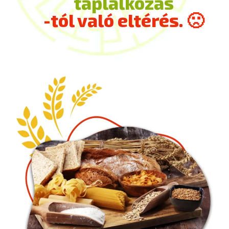
táplálkozás
-tól való eltérés. 🙁