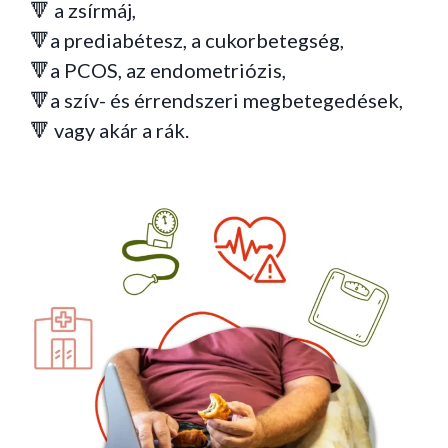
🔻
a zsírmáj,
🔻
a prediabétesz, a cukorbetegség,
🔻
a PCOS, az endometriózis,
🔻
a szív- és érrendszeri megbetegedések,
🔻
vagy akár a rák.