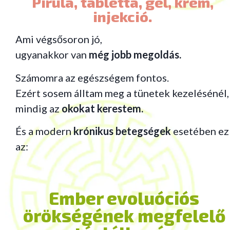
Pirula, tabletta, gél, krém,
injekció.
Ami végsősoron jó,
ugyanakkor van
még jobb megoldás.
Számomra az egészségem fontos.
Ezért sosem álltam meg a tünetek kezelésénél,
mindig az
okokat kerestem.
És a modern
krónikus betegségek
esetében ez
az:
Ember evoluóciós
örökségének megfelelő