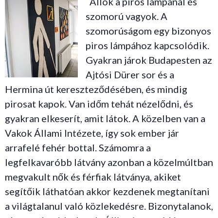
Állok a piros lámpánál és
szomorú vagyok. A
szomorúságom egy bizonyos
piros lámpához kapcsolódik.
Gyakran járok Budapesten az
Ajtósi Dürer sor és a
Hermina út kereszteződésében, és mindig
pirosat kapok. Van időm tehát nézelődni, és
gyakran elkeserít, amit látok. A közelben van a
Vakok Állami Intézete, így sok ember jár
arrafelé fehér bottal. Számomra a
legfelkavaróbb látvány azonban a közelmúltban
megvakult nők és férfiak látványa, akiket
segítőik láthatóan akkor kezdenek megtanítani
a világtalanul való közlekedésre. Bizonytalanok,