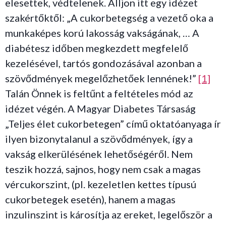
elesettek, védtelenek. Álljon itt egy idézet
szakértőktől: „A cukorbetegség a vezető oka a
munkaképes korú lakosság vakságának, … A
diabétesz időben megkezdett megfelelő
kezelésével, tartós gondozásával azonban a
szövődmények megelőzhetőek lennének!”
[1]
Talán Önnek is feltűnt a feltételes mód az
idézet végén. A Magyar Diabetes Társaság
„Teljes élet cukorbetegen” című oktatóanyaga ír
ilyen bizonytalanul a szövődmények, így a
vakság elkerülésének lehetőségéről. Nem
teszik hozzá, sajnos, hogy nem csak a magas
vércukorszint, (pl. kezeletlen kettes típusú
cukorbetegek esetén), hanem a magas
inzulinszint is károsítja az ereket, legelőször a