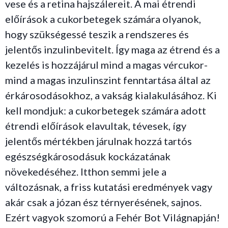
vese és a retina hajszálereit. A mai étrendi
előírások a cukorbetegek számára olyanok,
hogy szükségessé teszik a rendszeres és
jelentős inzulinbevitelt. Így maga az étrend és a
kezelés is hozzájárul mind a magas vércukor-
mind a magas inzulinszint fenntartása által az
érkárosodásokhoz, a vakság kialakulásához. Ki
kell mondjuk: a cukorbetegek számára adott
étrendi előírások elavultak, tévesek, így
jelentős mértékben járulnak hozzá tartós
egészségkárosodásuk kockázatának
növekedéséhez. Itthon semmi jele a
változásnak, a friss kutatási eredmények vagy
akár csak a józan ész térnyerésének, sajnos.
Ezért vagyok szomorú a Fehér Bot Világnapján!