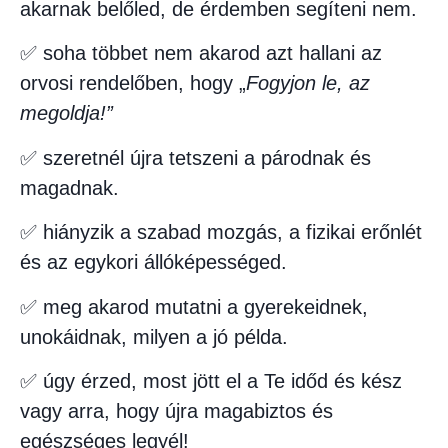
akarnak belőled, de érdemben segíteni nem.
✅ soha többet nem akarod azt hallani az
orvosi rendelőben, hogy
„
Fogyjon le, az
megoldja!”
✅ szeretnél újra tetszeni a párodnak és
magadnak.
✅ hiányzik a szabad mozgás, a fizikai erőnlét
és az egykori állóképességed.
✅ meg akarod mutatni a gyerekeidnek,
unokáidnak, milyen a jó példa.
✅ úgy érzed, most jött el a Te időd és kész
vagy arra, hogy újra magabiztos és
egészséges legyél!