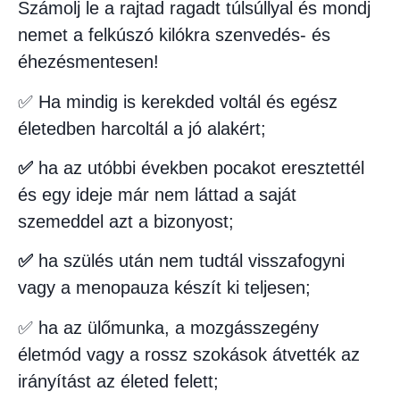
Számolj le a rajtad ragadt túlsúllyal és mondj
nemet a felkúszó kilókra szenvedés- és
éhezésmentesen!
✅ Ha mindig is kerekded voltál és egész
életedben harcoltál a jó alakért;
✅
ha az utóbbi években pocakot eresztettél
és egy ideje már nem láttad a saját
szemeddel azt a bizonyost;
✅
ha szülés után nem tudtál visszafogyni
vagy a menopauza készít ki teljesen;
✅ ha az ülőmunka, a mozgásszegény
életmód vagy a rossz szokások átvették az
irányítást az életed felett;