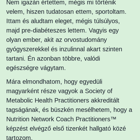
Nem igazán értettem, mégis mi történik
velem, hiszen tudatosan ettem, sportoltam.
Ittam és aludtam eleget, mégis túlsúlyos,
majd pre-diabéteszes lettem. Vagyis egy
olyan ember, akit az orvostudomány
gyógyszerekkel és inzulinnal akart szinten
tartani. Én azonban többre, valódi
egészségre vágytam.
Mára elmondhatom, hogy egyedüli
magyarként része vagyok a Society of
Metabolic Health Practitioners akkreditált
tagságának, és büszkén mesélhetem, hogy a
Nutrition Network Coach Practitioners™
képzést elvégző első tizenkét hallgató közé
tartozom.