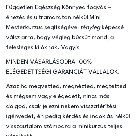
Független Egészség Könnyed fogyás –
éhezés és ultramaraton nélkül Mini
Mesterkurzus segítségével
tényleg
képessé
válsz arra, hogy végleg búcsút mondj a
felesleges kilóknak. Vagyis
MINDEN VÁSÁRLÁSODRA 100%
ELÉGEDETTSÉGI GARANCIÁT VÁLLALOK.
Azaz ha megvetted, megnézted, megtetted
és mégsem vagy elégedett, nincs más
dolgod, csak jelezni nekem visszatérítési
igényedet, én pedig kérdés és indoklás nélkül
visszautalom számodra a minikurzus teljes