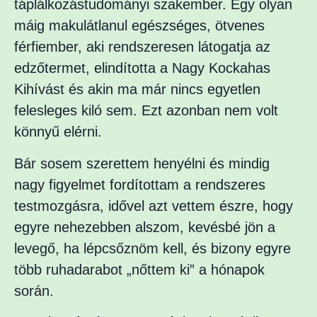
táplálkozástudományi szakember. Egy olyan
máig makulátlanul egészséges, ötvenes
férfiember, aki rendszeresen látogatja az
edzőtermet, elindította a Nagy Kockahas
Kihívást és akin ma már nincs egyetlen
felesleges kiló sem. Ezt azonban nem volt
könnyű elérni.
Bár sosem szerettem henyélni és mindig
nagy figyelmet fordítottam a rendszeres
testmozgásra, idővel azt vettem észre, hogy
egyre nehezebben alszom, kevésbé jön a
levegő, ha lépcsőznöm kell, és bizony egyre
több ruhadarabot „nőttem ki” a hónapok
során.