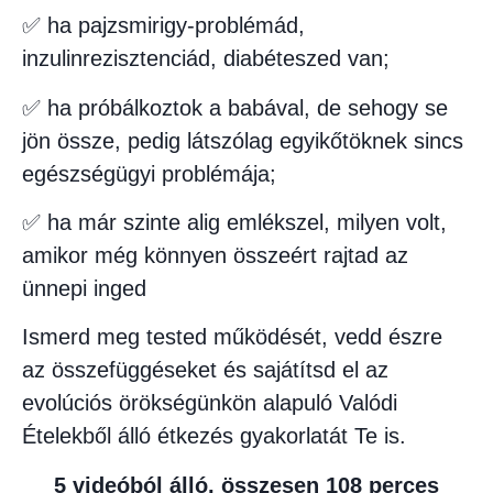
✅ ha pajzsmirigy-problémád,
inzulinrezisztenciád, diabéteszed van;
✅ ha próbálkoztok a babával, de sehogy se
jön össze, pedig látszólag egyikőtöknek sincs
egészségügyi problémája;
✅ ha már szinte alig emlékszel, milyen volt,
amikor még könnyen összeért rajtad az
ünnepi inged
Ismerd meg tested működését, vedd észre
az összefüggéseket és sajátítsd el az
evolúciós örökségünkön alapuló Valódi
Ételekből álló étkezés gyakorlatát Te is.
5 videóból álló, összesen 108 perces