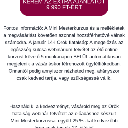
KÉREM AZ EXTRA AJÁNLATOT
9 990 FT-ÉRT
Fontos információ: A Mini Mesterkurzus és a mellékletek
a megvásárlást követően azonnal hozzáférhetővé válnak
számodra. A január 14-i Örök fiatalság: A megelőzés az
egészség kulcsa webinárium felvétel az élő online
kurzust követő 5 munkanapon BELÜL automatikusan
megjelenik a vásárláskor létrehozott ügyfélfiókodban.
Onnantól pedig annyiszor nézheted meg, ahányszor
csak kedved tartja, vagy szükségessé válik.
Használd ki a kedvezményt, vásárold meg az Örök
fiatalság webinár-felvételt az előadáshoz készült
Mini Mesterkurzussal együtt 25 % -kal kedvezőbb
áron csak január 17. éjfélig!