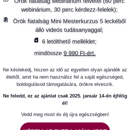
Örök fiatalság webinárium felvétel (60 perc
webinárium, 30 perc kérdezz-felelek);
Örök fiatalság Mini Mesterkurzus 5 leckéből
álló videós tudásanyaggal;
6 letölthető melléklet;
mindössze
9 990 Ft-ért.
Ne késlekedj, hiszen az idő az egyetlen olyan ajándék az
élettől, amit ha nem használsz fel a saját egészséged,
boldogulásod támogatására, örökre elveszik.
Ne feledd, ez az ajánlat csak 2025. január 14-én éjfélig
él!
Vedd meg most és élj újra egészségben!