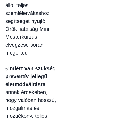
álló, teljes
szemléletváltáshoz
segítséget nyújtó
Örök fiatalság Mini
Mesterkurzus
elvégzése során
megérted
✅
miért van szükség
preventív jellegű
életmódváltásra
annak érdekében,
hogy valóban hosszú,
mozgalmas és
mozgékony, teljes