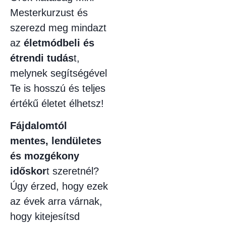
Mesterkurzust és
szerezd meg mindazt
az
életmódbeli és
étrendi tudás
t,
melynek segítségével
Te is hosszú és teljes
értékű életet élhetsz!
Fájdalomtól
mentes, lendületes
és mozgékony
időskor
t szeretnél?
Úgy érzed, hogy ezek
az évek arra várnak,
hogy kitejesítsd