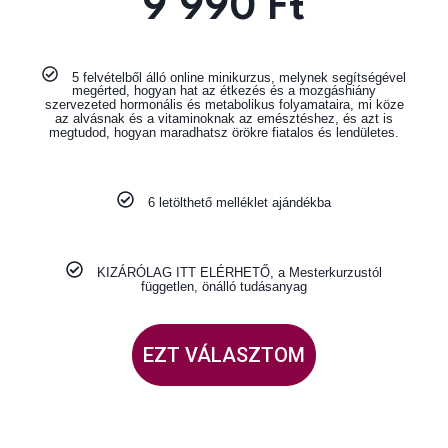
9 990 Ft
5 felvételből álló online minikurzus, melynek segítségével
megérted, hogyan hat az étkezés és a mozgáshiány
szervezeted hormonális és metabolikus folyamataira, mi köze
az alvásnak és a vitaminoknak az emésztéshez, és azt is
megtudod, hogyan maradhatsz örökre fiatalos és lendületes.
6 letölthető melléklet ajándékba
KIZÁRÓLAG ITT ELÉRHETŐ, a Mesterkurzustól
független, önálló tudásanyag
EZT VÁLASZTOM