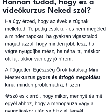
Honnan tudod, hogy ez a
videókurzus Neked szól?
Ha úgy érzed, hogy az évek elzúgnak
melletted, Te pedig csak túl- és nem megéled
a mindennapokat, ha gyakran vigasztalod
magad azzal, hogy minden jobb lesz, ha
végre nyugdíjba mész, ha néha itt, máskor
ott fáj, akkor van egy jó hírem.
A Független Egészség Örök fiatalság Mini
Mesterkurzus
gyors és átfogó megoldás
t
kínál minden problémádra, hiszen
💎szó esik arról, hogy mikor, mennyit és mit
egyél ahhoz, hogy a menopauza vagy a
nyugdíjaskor után se hízz el, legyél