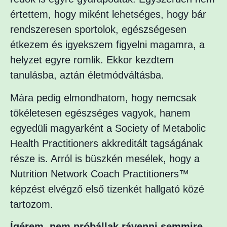
értettem, hogy miként lehetséges, hogy bár
rendszeresen sportolok, egészségesen
étkezem és igyekszem figyelni magamra, a
helyzet egyre romlik. Ekkor kezdtem
tanulásba, aztán életmódváltásba.
Mára pedig elmondhatom, hogy nemcsak
tökéletesen egészséges vagyok, hanem
egyedüli magyarként a Society of Metabolic
Health Practitioners akkreditált tagságának
része is. Arról is büszkén mesélek, hogy a
Nutrition Network Coach Practitioners™
képzést elvégző első tizenkét hallgató közé
tartozom.
Ígérem, nem próbállak rávenni semmire.