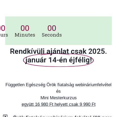
00
00
00
urs
Minutes
Seconds
Rendkívüli ajánlat csak 2025.
január 14-én éjfélig!
Független Egészség Örök fiatalság webináriumfelvétel
és
Mini Mesterkurzus
együtt 16 980 Ft helyett csak 9 990 Ft