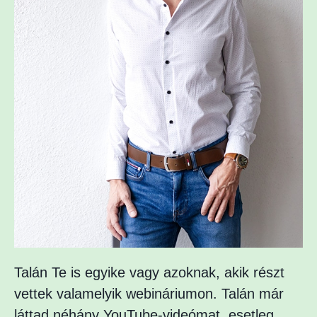
Talán Te is egyike vagy azoknak, akik részt
vettek valamelyik webináriumon. Talán már
láttad néhány YouTube-videómat, esetleg