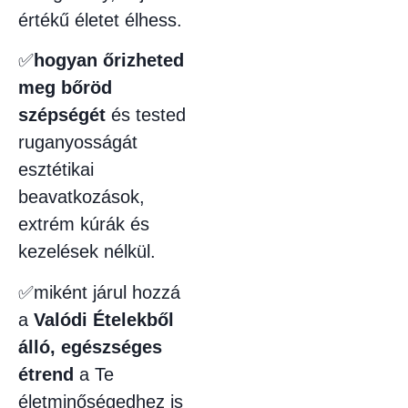
értékű életet élhess.
✅
hogyan őrizheted
meg bőröd
szépségét
és tested
ruganyosságát
esztétikai
beavatkozások,
extrém kúrák és
kezelések nélkül.
✅miként járul hozzá
a
Valódi Ételekből
álló, egészséges
étrend
a Te
életminőségedhez is