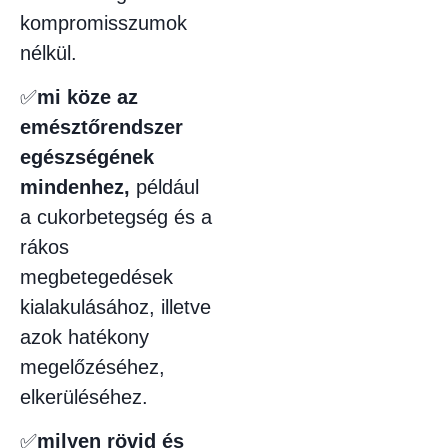
kompromisszumok
nélkül.
✅
mi köze az
emésztőrendszer
egészségének
mindenhez,
például
a cukorbetegség és a
rákos
megbetegedések
kialakulásához, illetve
azok hatékony
megelőzéséhez,
elkerüléséhez.
✅
milyen rövid és