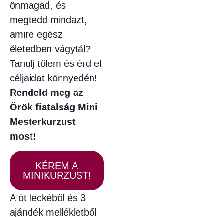
önmagad, és
megtedd mindazt,
amire egész
életedben vágytál?
Tanulj tőlem és érd el
céljaidat könnyedén!
Rendeld meg az
Örök fiatalság Mini
Mesterkurzust
most!
KÉREM A
MINIKURZUST!
A öt leckéből és 3
ajándék mellékletből