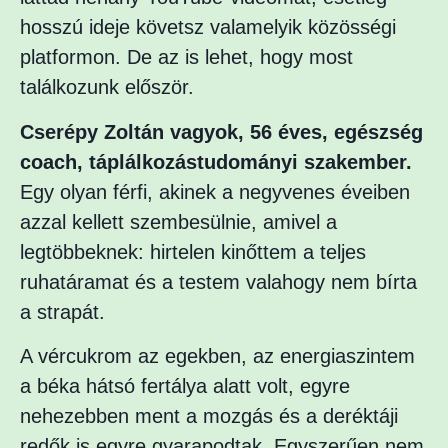
hosszú ideje követsz valamelyik közösségi
platformon. De az is lehet, hogy most
találkozunk először.
Cserépy Zoltán vagyok, 56 éves, egészség
coach, táplálkozástudományi szakember.
Egy olyan férfi, akinek a negyvenes éveiben
azzal kellett szembesülnie, amivel a
legtöbbeknek: hirtelen kinőttem a teljes
ruhatáramat és a testem valahogy nem bírta
a strapát.
A vércukrom az egekben, az energiaszintem
a béka hátsó fertálya alatt volt, egyre
nehezebben ment a mozgás és a deréktáji
redők is egyre gyarapodtak. Egyszerűen nem