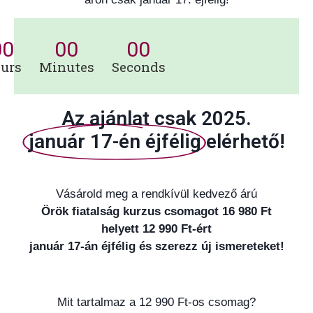
00
00
00
urs
Minutes
Seconds
Az ajánlat csak 2025.
január 17-én éjfélig
elérhető!
Vásárold meg a rendkívül kedvező árú
Örök fiatalság kurzus csomagot 16 980 Ft
helyett 12 990 Ft-ért
január 17-án éjfélig és szerezz új ismereteket!
Mit tartalmaz a 12 990 Ft-os csomag?