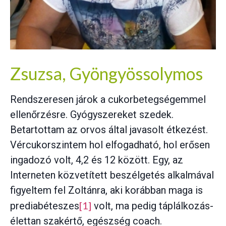
Zsuzsa, Gyöngyössolymos
Rendszeresen járok a cukorbetegségemmel
ellenőrzésre. Gyógyszereket szedek.
Betartottam az orvos által javasolt étkezést.
Vércukorszintem hol elfogadható, hol erősen
ingadozó volt, 4,2 és 12 között. Egy, az
Interneten közvetített beszélgetés alkalmával
figyeltem fel Zoltánra, aki korábban maga is
[1]
prediabéteszes
volt, ma pedig táplálkozás-
élettan szakértő, egészség coach.