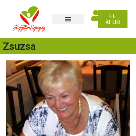
FE
KLUB
Zsuzsa