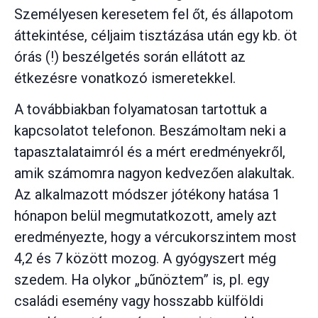
Személyesen keresetem fel őt, és állapotom
áttekintése, céljaim tisztázása után egy kb. öt
órás (!) beszélgetés során ellátott az
étkezésre vonatkozó ismeretekkel.
A továbbiakban folyamatosan tartottuk a
kapcsolatot telefonon. Beszámoltam neki a
tapasztalataimról és a mért eredményekről,
amik számomra nagyon kedvezően alakultak.
Az alkalmazott módszer jótékony hatása 1
hónapon belül megmutatkozott, amely azt
eredményezte, hogy a vércukorszintem most
4,2 és 7 között mozog. A gyógyszert még
szedem. Ha olykor „bűnöztem” is, pl. egy
családi esemény vagy hosszabb külföldi