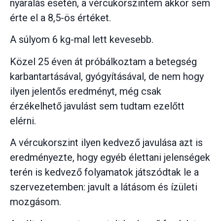
nyaralás esetén, a vércukorszintem akkor sem
érte el a 8,5-ös értéket.
A súlyom 6 kg-mal lett kevesebb.
Közel 25 éven át próbálkoztam a betegség
karbantartásával, gyógyításával, de nem hogy
ilyen jelentős eredményt, még csak
érzékelhető javulást sem tudtam ezelőtt
elérni.
A vércukorszint ilyen kedvező javulása azt is
eredményezte, hogy egyéb élettani jelenségek
terén is kedvező folyamatok játszódtak le a
szervezetemben: javult a látásom és ízületi
mozgásom.