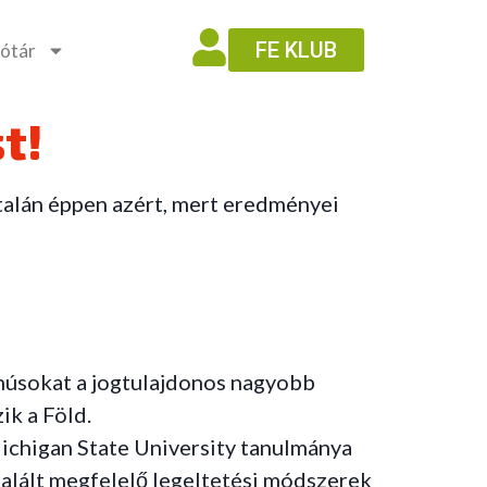
FE KLUB
ótár
t!
 talán éppen azért, mert eredményei
húsokat a jogtulajdonos nagyobb
ik a Föld.
Michigan State University tanulmánya
talált megfelelő legeltetési módszerek