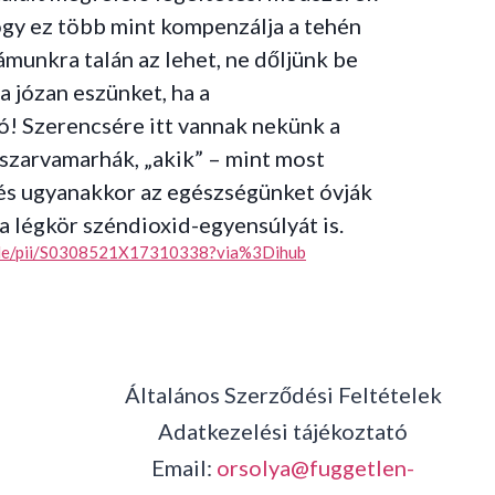
ogy ez több mint kompenzálja a tehén
munkra talán az lehet, ne dőljünk be
a józan eszünket, ha a
ó! Szerencsére itt vannak nekünk a
szarvamarhák, „akik” – mint most
 és ugyanakkor az egészségünket óvják
a légkör széndioxid-egyensúlyát is.
ticle/pii/S0308521X17310338?via%3Dihub
Általános Szerződési Feltételek
Adatkezelési tájékoztató
Email:
orsolya@fuggetlen-