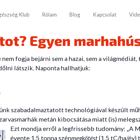
gészség Klub
Rólam
Blog
Kapcsolat
Vide
atot? Egyen marhahús
 nem fogja bejárni sem a hazai, sem a világmédiát,
lni látszik. Naponta hallhatjuk:
,
ünk szabadalmaztatott technológiával készült mű
zarvasmarhák metán kibocsátása miatt (is) melegsz
Ezt mondja erről a legfrissebb tudomány: „A 
évente 1,5 tonna szén
megkötést
(1,5 tC/ha/év) 