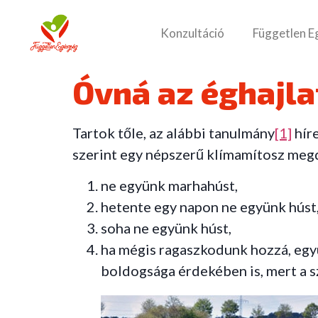
Konzultáció
Független E
Óvná az éghajl
Tartok tőle, az alábbi tanulmány
[1]
híre
szerint egy népszerű klímamítosz megdő
ne együnk marhahúst,
hetente egy napon ne együnk húst
soha ne együnk húst,
ha mégis ragaszkodunk hozzá, egy
boldogsága érdekében is, mert a s