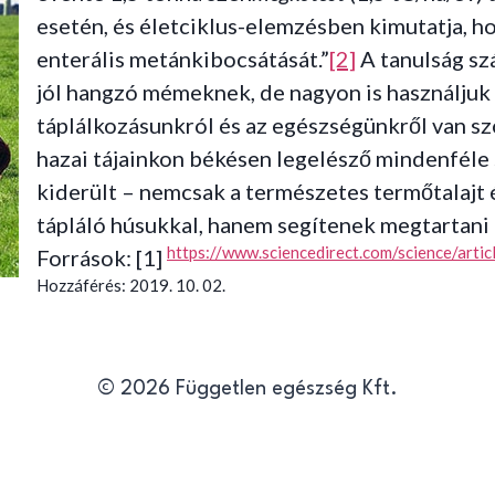
esetén, és életciklus-elemzésben kimutatja, h
enterális metánkibocsátását.”
[2]
A tanulság szá
jól hangzó mémeknek, de nagyon is használjuk 
táplálkozásunkról és az egészségünkről van sz
hazai tájainkon békésen legelésző mindenféle 
kiderült – nemcsak a természetes termőtalajt
tápláló húsukkal, hanem segítenek megtartani 
https://www.sciencedirect.com/science/ar
Források: [1]
Hozzáférés: 2019. 10. 02.
© 2026 Független egészség Kft.