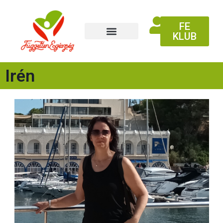
FE
KLUB
Irén