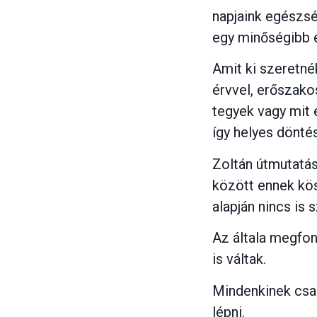
napjaink egészsé
egy minőségibb é
Amit ki szeretné
érvvel, erőszak
tegyek vagy mit 
így helyes dönté
Zoltán útmutatás
között ennek k
alapján nincs is
Az általa megfon
is váltak.
Mindenkinek csak
lépni.