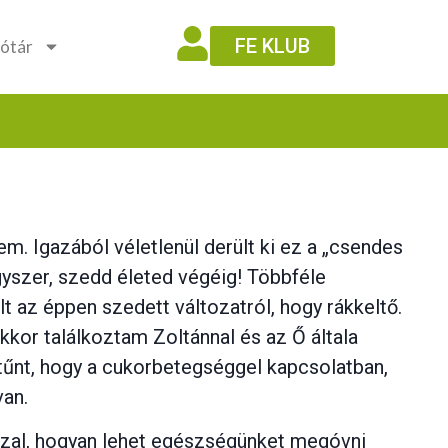
FE KLUB
ótár
. Igazából véletlenül derült ki ez a „csendes
gyszer, szedd életed végéig! Többféle
lt az éppen szedett változatról, hogy rákkeltő.
kkor találkoztam Zoltánnal és az Ő általa
ltűnt, hogy a cukorbetegséggel kapcsolatban,
van.
zzal, hogyan lehet egészségünket megóvni