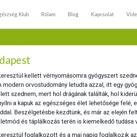
gészség Klub
Rólam
Blog
Kapcsolat
Vide
udapest
resztül kellett vérnyomásomra gyógyszert szednem
. A modern orvostudomány letudta azzal, itt egy gyó
lett szednem, mert hol drágának találták, hol kiderü
yílni a kapuk az egészséges élet lehetősége felé, e
ddal. Beszélgetésbe kezdtünk, és már az elején fe
etmód és táplálkozás terén is kiemelkedő tudása 
resztül foglalkozott és a mai napig foglalkozik a