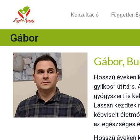
Konzultáció
Független E
Gábor
Gábor, B
Hosszú éveken ke
gyilkos” útitárs
gyógyszert is kel
Lassan kezdtek n
képviselt életmó
az egészséges él
Hosszú éveken ke