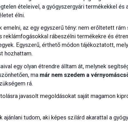
gtelen ételeivel, a gyógyszergyári termékekkel és 
letet élni.
k emelni, az egy egyszerű tény: nem erőltetett r
os reklámfogásokkal rábeszélni termékekre és étre
egyek. Egyszerű, érthető módon tájékoztatott, mel
st hozhattam.
aival egy olyan étrendre álltam át, melynek segítsé
öszönhetően, ma
már nem szedem a vérnyomáscsö
 szükségem rá.
tolásra javasolt megoldásokat saját magamon kipró
 ajánlani tudom, aki képes szilárd akarattal a gyóg