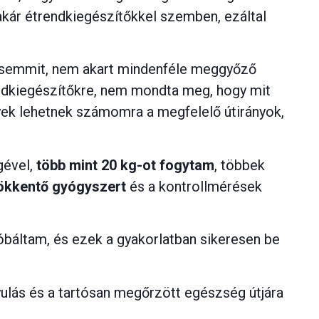
akár étrendkiegészítőkkel szemben, ezáltal
ám semmit, nem akart mindenféle meggyőző
ndkiegészítőkre, nem mondta meg, hogy mit
yek lehetnek számomra a megfelelő útirányok,
gével,
több mint 20 kg-ot fogytam
, többek
kkentő gyógyszert
és a kontrollmérések
báltam, és ezek a gyakorlatban sikeresen be
yulás és a tartósan megőrzött egészség útjára