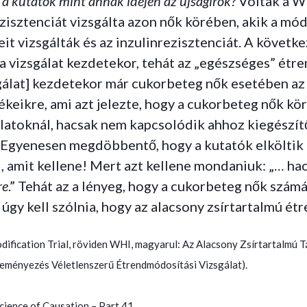
 a kutatók mint annak idején az újságírók?
Voltak a W
rezisztenciát vizsgálta azon nők körében, akik a mó
 vizsgálták és az inzulinrezisztenciát. A következ
a vizsgálat kezdetekor, tehát az „egészséges” étren
sgálat] kezdetekor már cukorbeteg nők esetében az
ékeikre, ami azt jelezte, hogy a cukorbeteg nők kör
slatoknál, hacsak nem kapcsolódik ahhoz kiegészítő
! Egyenesen megdöbbentő, hogy a kutatók elköltik 
i, amit kellene! Mert azt kellene mondaniuk: „… h
re
.” Tehát az a lényeg, hogy a cukorbeteg nők számá
 úgy kell szólnia, hogy az alacsony zsírtartalmú ét
fication Trial, röviden WHI, magyarul: Az Alacsony Zsírtartalmú Tá
ményezés Véletlenszerű Étrendmódosítási Vizsgálat).
cience of Causation – Part 41