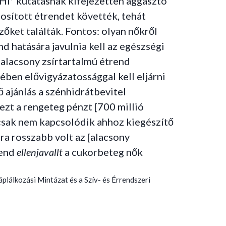
HI* kutatásnak kifejezetten aggasztó
dosított étrendet követték, tehát
őket találták. Fontos: olyan nőkről
d hatására javulnia kell az egészségi
 alacsony zsírtartalmú étrend
ében elővigyázatossággal kell eljárni
 ajánlás a szénhidrátbevitel
ezt a rengeteg pénzt [700 millió
acsak nem kapcsolódik ahhoz kiegészítő
ra rosszabb volt az [alacsony
rend
ellenjavallt
a cukorbeteg nők
plálkozási Mintázat és a Szív- és Érrendszeri