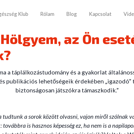
gészség Klub
Rólam
Blog
Kapcsolat
Vide
 Hölgyem, az Ön eset
k?
a a táplálkozástudomány és a gyakorlat általános
 és publikációs lehetőségeik érdekében „igazodó” 
biztonságosan játszókra támaszkodik.”
a tudtunk a sorok között olvasni, vajon miről szólnak 
nk: továbbra is hasznos képesség ez, ha nem is a napil