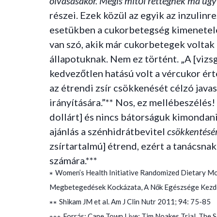
olvasásakor. Mégis mitől rettegnek ma úgy
részei. Ezek közül az egyik az inzulin
esetükben a cukorbetegség kimeneteleit
van szó, akik már cukorbetegek voltak 
állapotuknak. Nem ez történt. „A [viz
kedvezőtlen hatású volt a vércukor ért
az étrendi zsír csökkenését célzó java
irányítására.”** Nos, ez mellébeszélés
dollárt] és nincs bátorságuk kimondan
ajánlás a szénhidrátbevitel
csökkentésé
zsírtartalmú] étrend, ezért a tanácsnak
számára.***
Women’s Health Initiative Randomized Dietary Modi
*
Megbetegedések Kockázata, A Nők Egészsége Kezde
Shikam JM et al. Am J Clin Nutr 2011; 94: 75-85
**
Forrás: Cape Town Live: Tim Noakes Trial, The S