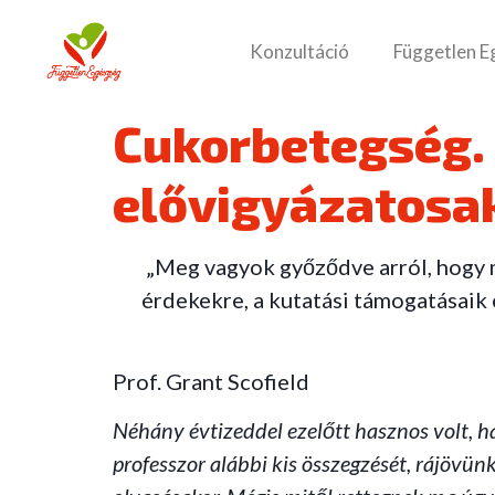
Konzultáció
Független E
Cukorbetegség.
elővigyázatosa
„Meg vagyok győződve arról, hogy m
érdekekre, a kutatási támogatásaik
Prof. Grant Scofield
Néhány évtizeddel ezelőtt hasznos volt, h
professzor alábbi kis összegzését, rájövü