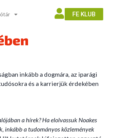
FE KLUB
ótár
ében
ságban inkább a dogmára, az iparági
tudósokra és a karrierjük érdekében
valójában a hírek? Ha elolvassuk Noakes
apok, inkább a tudományos közlemények