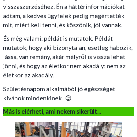
visszaszerzéséhez. Én a háttérinformációkat
adtam, a kedves ügyfelek pedig megértették
mit, miért kell tenni, és köszönik, jól vannak.
És még valami: példát is mutatok. Példát
mutatok, hogy aki bizonytalan, esetleg habozik,
lássa, van remény, akár mélyről is vissza lehet
jönni, és hogy az életkor nem akadály: nem az
életkor az akadály.
Születésnapom alkalmából jó egészséget
kívánok mindenkinek! 😊
Más is elérheti, ami nekem sikerült.
..