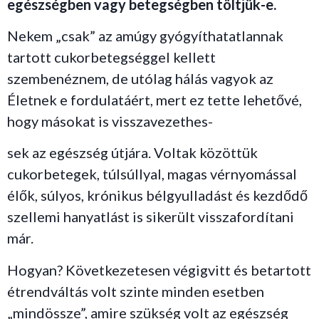
egészségben vagy betegségben töltjük-e.
Nekem „csak” az amúgy gyógyíthatatlannak
tartott cukorbetegséggel kellett
szembenéznem, de utólag hálás vagyok az
Életnek e fordulatáért, mert ez tette lehetővé,
hogy másokat is visszavezethes-
sek az egészség útjára. Voltak közöttük
cukorbetegek, túlsúllyal, magas vérnyomással
élők, súlyos, krónikus bélgyulladást és kezdődő
szellemi hanyatlást is sikerült visszafordítani
már.
Hogyan? Következetesen végigvitt és betartott
étrendváltás volt szinte minden esetben
„mindössze”, amire szükség volt az egészség